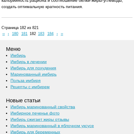
калорийность рациона и соотношение белки-жиры-углеводы;
создать оптимальную кратность питания.
Страница 182 из 821
‹‹
‹
180
181
182
183
184
›
››
Меню
Имбирь
Имбирь в лечении
Имбирь для похудения
Маринованный имбирь
Польза имбиря
Рецепты с имбирем
Новые статьи
Имбирь маринованный свойства
Имбирное печенье фото
Имбирь сжигает жиры отзывы
Имбирь маринованный в яблочном уксусе
Имбирь для беременных