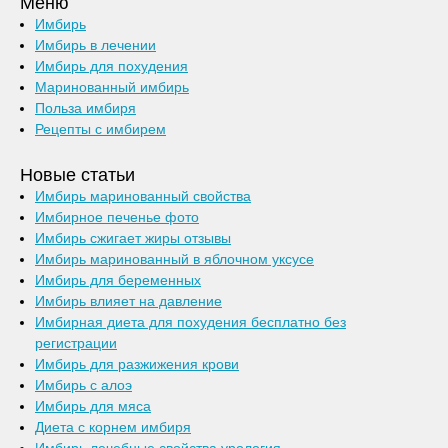
Меню
Имбирь
Имбирь в лечении
Имбирь для похудения
Маринованный имбирь
Польза имбиря
Рецепты с имбирем
Новые статьи
Имбирь маринованный свойства
Имбирное печенье фото
Имбирь сжигает жиры отзывы
Имбирь маринованный в яблочном уксусе
Имбирь для беременных
Имбирь влияет на давление
Имбирная диета для похудения бесплатно без
регистрации
Имбирь для разжижения крови
Имбирь с алоэ
Имбирь для мяса
Диета с корнем имбиря