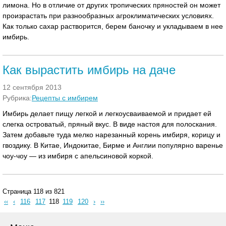
лимона. Но в отличие от других тропических пряностей он может
произрастать при разнообразных агроклиматических условиях.
Как только сахар растворится, берем баночку и укладываем в нее
имбирь.
Как вырастить имбирь на даче
12 сентября 2013
Рубрика:
Рецепты с имбирем
Имбирь делает пищу легкой и легкоусваиваемой и придает ей
слегка островатый, пряный вкус. В виде настоя для полоскания.
Затем добавьте туда мелко нарезанный корень имбиря, корицу и
гвоздику. В Китае, Индокитае, Бирме и Англии популярно варенье
чоу-чоу — из имбиря с апельсиновой коркой.
Страница 118 из 821
‹‹
‹
116
117
118
119
120
›
››